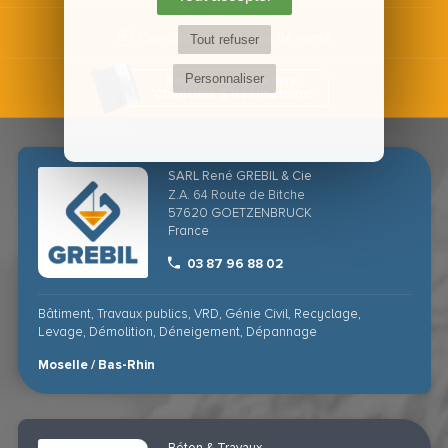
Conditions générales de vente
Tout refuser
Personnaliser
Feuilletez notre livre
'Chantiers & Réalisations'
SARL René GREBIL & Cie
Z.A. 64 Route de Bitche
57620
GOETZENBRUCK
France
03 87 96 88 02
Bâtiment, Travaux publics, VRD, Génie Civil, Recyclage,
Levage, Démolition, Déneigement, Dépannage
Moselle / Bas-Rhin
Béton & Travaux